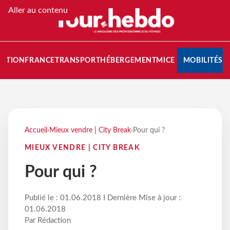
Aller au contenu
NATION
FRANCE
TRANSPORT
HÉBERGEMENT
MICE
MOBILITÉS
Accueil
›
Mieux vendre | City Break
›
Pour qui ?
MIEUX VENDRE | CITY BREAK
Pour qui ?
Publié le : 01.06.2018 I Dernière Mise à jour :
01.06.2018
Par Rédaction