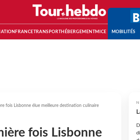
NATION
FRANCE
TRANSPORT
HÉBERGEMENT
MICE
MOBILITÉS
N
re fois Lisbonne élue meilleure destination culinaire
L
D
mière fois Lisbonne
d