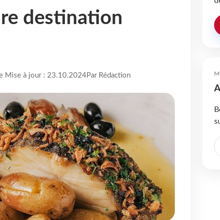
d
ure destination
M
re Mise à jour : 23.10.2024
Par Rédaction
A
B
s