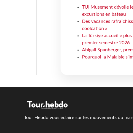
TUI Musement dévoile les
excursions en bateau
Des vacances rafraîchiss
coolcation »
La Türkiye accueille plus
premier semestre 2026
Abigail Spanberger, prem
Pourquoi la Malaisie s'i
Tour Hebdo vous éclaire sur les mouvements du march