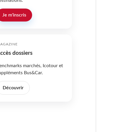
estinations.
Je m'inscris
AGAZINE
ccès dossiers
enchmarks marchés, Icotour et
uppléments Bus&Car.
Découvrir