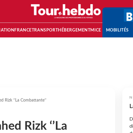
NATION
FRANCE
TRANSPORT
HÉBERGEMENT
MICE
MOBILITÉS
N
ed Rizk ‘’La Combattante’’
L
D
ahed Rizk ‘’La
d