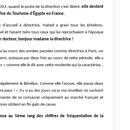
03, quand le poste de la direction s’est libéré,
elle devient
ffice du Tourisme d'Égypte en France.
d’accueil à directrice, Nahed a gravi tous les échelons,
el et faisant taire tous ceux qui lui reprochaient à l’époque
r docteur, bonjour madame la directrice !
 qu’au cours des années passées comme directrice à Paris, on
tre, puisque par deux fois au cours de cette période, elle a
ns
» comme elle le dit avec cette modestie qui la caractérise…
galement le Bénélux. Comme elle l’avoue, elle passe deux
tre pays ! «
Il y a eu des jours où je me réveillais ne sachant
ande de se consacrer uniquement au marché français et
bres obtient en fin gain de cause.
ance au 5ème rang des chiffres de fréquentation de la