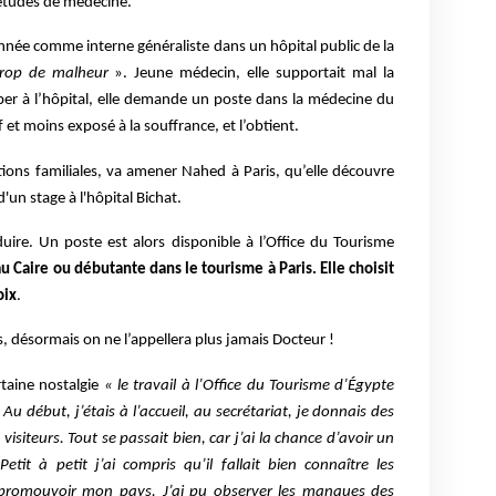
 études de médecine.
e année comme interne généraliste dans un hôpital public de la
trop de malheur
». Jeune médecin, elle supportait mal la
per à l’hôpital, elle demande un poste dans la médecine du
f et moins exposé à la souffrance, et l’obtient.
tions familiales, va amener Nahed à Paris, qu’elle découvre
'un stage à l'hôpital Bichat.
uire. Un poste est alors disponible à l’Office du Tourisme
 Caire ou débutante dans le tourisme à Paris. Elle choisit
oix
.
 désormais on ne l’appellera plus jamais Docteur !
rtaine nostalgie
« le travail à l’Office du Tourisme d’Égypte
Au début, j’étais à l’accueil, au secrétariat, je donnais des
siteurs. Tout se passait bien, car j’ai la chance d’avoir un
Petit à petit j’ai compris qu’il fallait bien connaître les
 promouvoir mon pays. J’ai pu observer les manques des