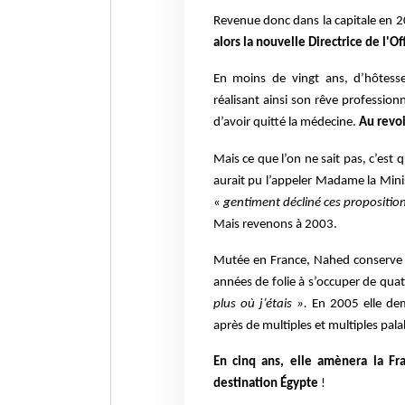
Revenue donc dans la capitale en 20
alors la nouvelle Directrice de l'O
En moins de vingt ans, d’hôtesse 
réalisant ainsi son rêve professionn
d’avoir quitté la médecine.
Au revoi
Mais ce que l’on ne sait pas, c’est
aurait pu l’appeler Madame la Minis
«
gentiment décliné ces propositio
Mais revenons à 2003.
Mutée en France, Nahed conserve é
années de folie à s’occuper de qua
plus où j’étais ».
En 2005 elle dem
après de multiples et multiples pala
En cinq ans, elle amènera la Fr
destination Égypte
!