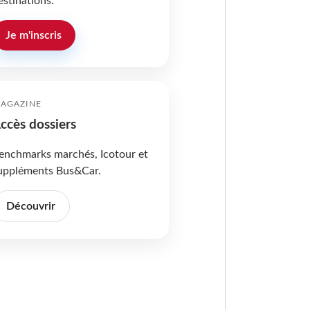
estinations.
Je m'inscris
AGAZINE
ccès dossiers
enchmarks marchés, Icotour et
uppléments Bus&Car.
Découvrir