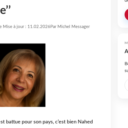
d
’’
re Mise à jour : 11.02.2026
Par Michel Messager
M
A
B
s
’est battue pour son pays, c’est bien Nahed