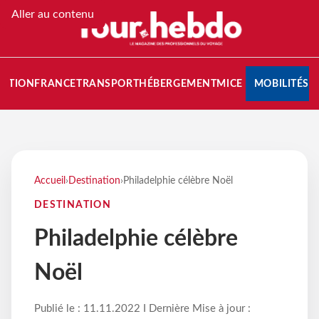
Aller au contenu
NATION
FRANCE
TRANSPORT
HÉBERGEMENT
MICE
MOBILITÉS
Accueil
›
Destination
›
Philadelphie célèbre Noël
DESTINATION
Philadelphie célèbre
Noël
Publié le : 11.11.2022 I Dernière Mise à jour :