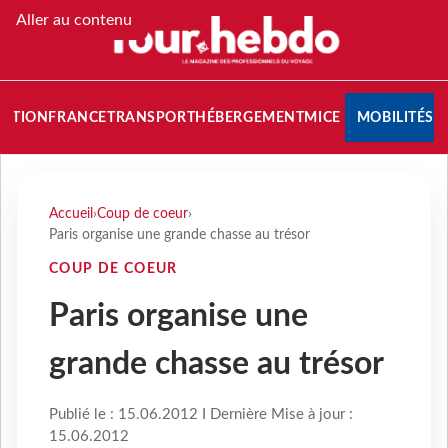
Aller au contenu
NATION
FRANCE
TRANSPORT
HÉBERGEMENT
MICE
MOBILITÉS
Accueil
›
Coup de coeur
›
Paris organise une grande chasse au trésor
COUP DE COEUR
Paris organise une
grande chasse au trésor
Publié le : 15.06.2012 I Dernière Mise à jour :
15.06.2012