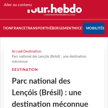
Aller au contenu
NATION
FRANCE
TRANSPORT
HÉBERGEMENT
MICE
MOBILITÉS
Accueil
›
Destination
›
Parc national des Lençóis (Brésil) : une destination
méconnue
DESTINATION
Parc national des
Lençóis (Brésil) : une
destination méconnue