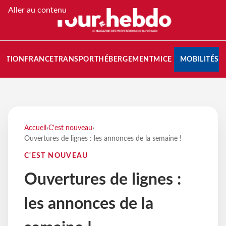
Aller au contenu
NATION
FRANCE
TRANSPORT
HÉBERGEMENT
MICE
MOBILITÉS
Accueil
›
C'est nouveau
›
Ouvertures de lignes : les annonces de la semaine !
C'EST NOUVEAU
Ouvertures de lignes :
les annonces de la