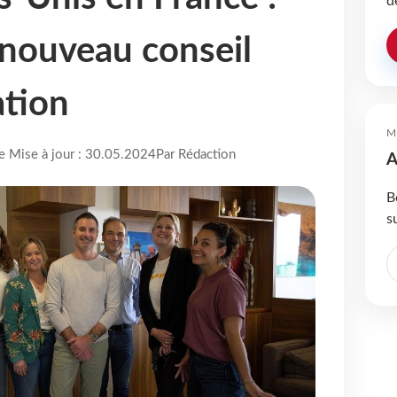
d
 nouveau conseil
ation
M
re Mise à jour : 30.05.2024
Par Rédaction
A
B
s