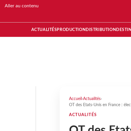
Aller au contenu
ACTUALITÉS
PRODUCTION
DISTRIBUTION
DESTI
Accueil
›
Actualités
›
OT des Etats-Unis en France : éle
ACTUALITÉS
OT des Etat