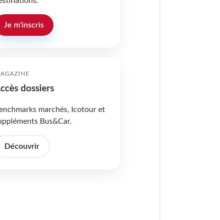
estinations.
Je m'inscris
AGAZINE
ccès dossiers
enchmarks marchés, Icotour et
uppléments Bus&Car.
Découvrir