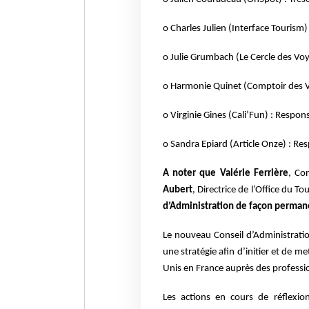
o Charles Julien (Interface Tourism
o Julie Grumbach (Le Cercle des Vo
o Harmonie Quinet (Comptoir des 
o Virginie Gines (Cali’Fun) : Respo
o Sandra Epiard (Article Onze) : Re
A noter que Valérie Ferrière
, Co
Aubert
, Directrice
de l’Office du T
d’Administration de façon
perman
Le nouveau Conseil d’Administration
une stratégie
afin d’initier et de m
Unis en France auprès des
professi
Les actions en cours de réflexi