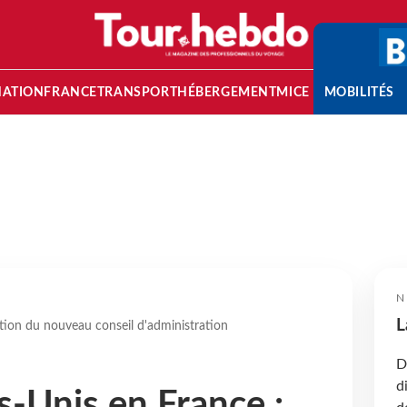
NATION
FRANCE
TRANSPORT
HÉBERGEMENT
MICE
MOBILITÉS
N
L
ction du nouveau conseil d'administration
D
d
s-Unis en France :