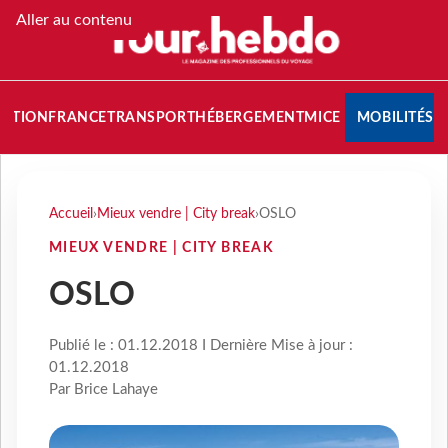
Aller au contenu
NATION
FRANCE
TRANSPORT
HÉBERGEMENT
MICE
MOBILITÉS
Accueil
›
Mieux vendre | City break
›
OSLO
MIEUX VENDRE | CITY BREAK
OSLO
Publié le : 01.12.2018 I Dernière Mise à jour :
01.12.2018
Par Brice Lahaye