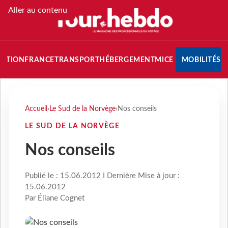
Aller au contenu
NATION
FRANCE
TRANSPORT
HÉBERGEMENT
MICE
MOBILITÉS
Accueil
›
Le Sud de la Norvège
›
Nos conseils
LE SUD DE LA NORVÈGE
Nos conseils
Publié le : 15.06.2012 I Dernière Mise à jour :
15.06.2012
Par Éliane Cognet