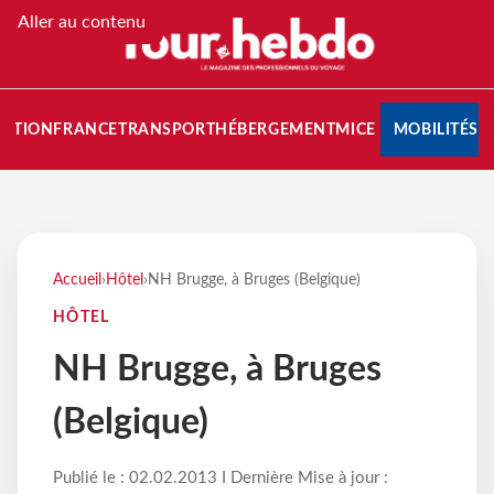
Aller au contenu
NATION
FRANCE
TRANSPORT
HÉBERGEMENT
MICE
MOBILITÉS
Accueil
›
Hôtel
›
NH Brugge, à Bruges (Belgique)
HÔTEL
NH Brugge, à Bruges
(Belgique)
Publié le : 02.02.2013 I Dernière Mise à jour :