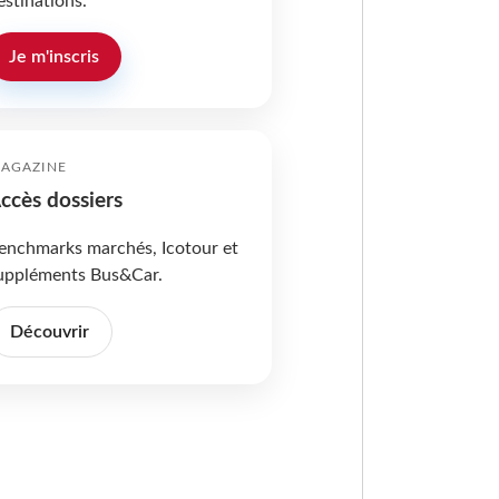
estinations.
Je m'inscris
AGAZINE
ccès dossiers
enchmarks marchés, Icotour et
uppléments Bus&Car.
Découvrir