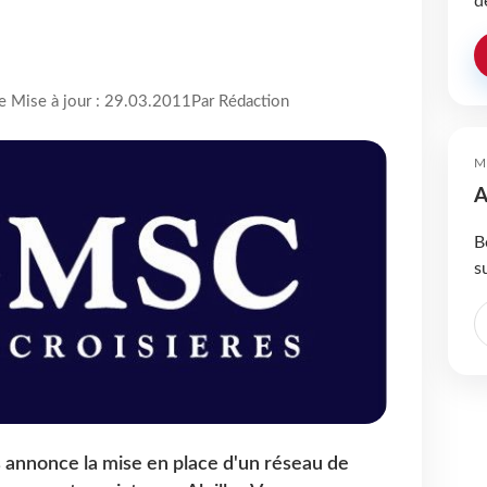
d
re Mise à jour : 29.03.2011
Par Rédaction
M
A
B
s
 annonce la mise en place d'un réseau de