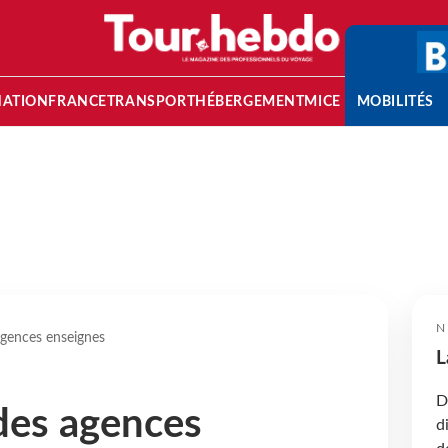
NATION
FRANCE
TRANSPORT
HÉBERGEMENT
MICE
MOBILITÉS
N
gences enseignes
L
D
des agences
d