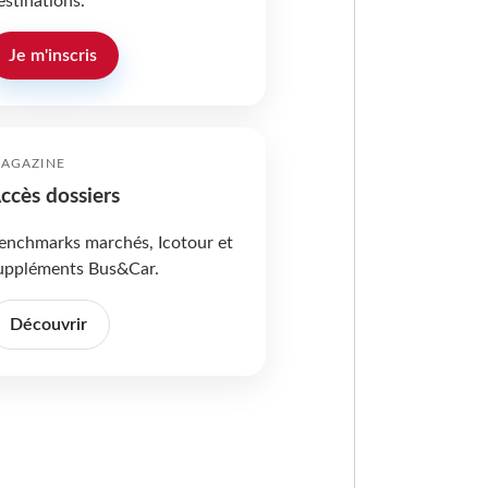
estinations.
Je m'inscris
AGAZINE
ccès dossiers
enchmarks marchés, Icotour et
uppléments Bus&Car.
Découvrir