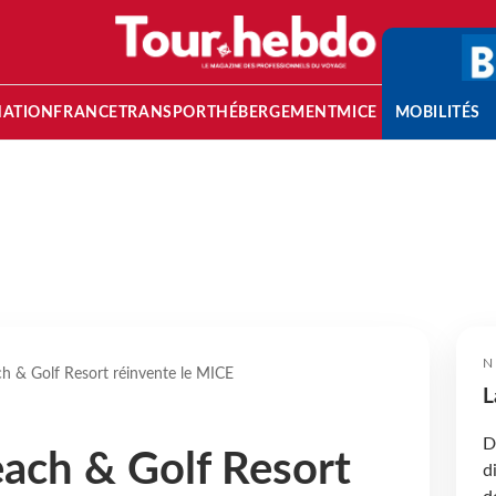
NATION
FRANCE
TRANSPORT
HÉBERGEMENT
MICE
MOBILITÉS
N
 & Golf Resort réinvente le MICE
L
D
ach & Golf Resort
d