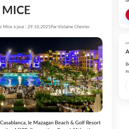
d
e MICE
re Mise à jour : 29.10.2025
Par Violaine Cherrier
M
A
B
s
Casablanca, le Mazagan Beach & Golf Resort