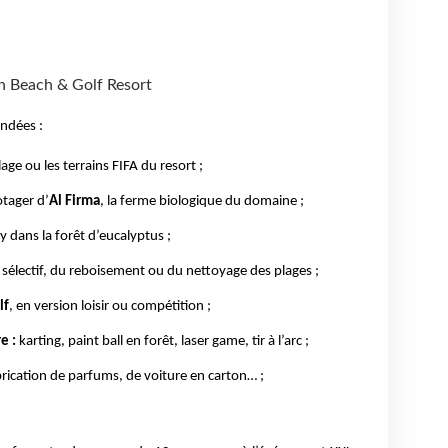
n Beach & Golf Resort
andées :
lage ou les terrains FIFA du resort ;
otager d’
Al Firma
, la ferme biologique du domaine ;
 dans la forêt d’eucalyptus ;
 sélectif, du reboisement ou du nettoyage des plages ;
lf
, en version loisir ou compétition ;
re :
karting, paint ball en forêt, laser game, tir à l’arc ;
brication de parfums, de voiture en carton… ;
!