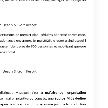
s, défilés, conférences de presse, mariages de prestige ou
n Beach & Golf Resort
institutions de premier plan, séduites par cette polyvalence,
onaux d’envergure. En mai 2025, le resort a ainsi accueilli
 rassemblant près de 900 personnes et mobilisant quelque
de l’hôtel.
n Beach & Golf Resort
e
 distingue Mazagan, c’est la
maîtrise de l’organisation
 séminaire, incentive ou congrès, une
équipe MICE dédiée
 depuis la conception du programme jusqu’à la production