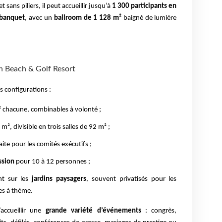
 sans piliers, il peut accueillir jusqu’à
1 300 participants en
 banquet
, avec un
ballroom de 1 128 m²
baigné de lumière
n Beach & Golf Resort
s configurations :
 chacune, combinables à volonté ;
m², divisible en trois salles de 92 m² ;
ite pour les comités exécutifs ;
ssion
pour 10 à 12 personnes ;
t sur les
jardins paysagers
, souvent privatisés pour les
ées à thème.
’accueillir une
grande variété d’événements
: congrès,