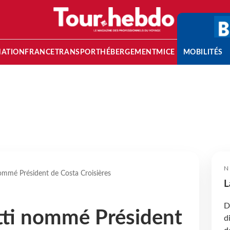
NATION
FRANCE
TRANSPORT
HÉBERGEMENT
MICE
MOBILITÉS
N
ommé Président de Costa Croisières
L
D
tti nommé Président
d