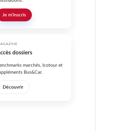
estinations.
Je m'inscris
AGAZINE
ccès dossiers
enchmarks marchés, Icotour et
uppléments Bus&Car.
Découvrir