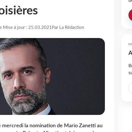
d
oisières
re Mise à jour : 25.03.2021
Par La Rédaction
M
A
B
s
 mercredi la nomination de Mario Zanetti au