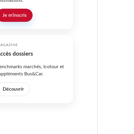
estinations.
Je m'inscris
AGAZINE
ccès dossiers
enchmarks marchés, Icotour et
uppléments Bus&Car.
Découvrir