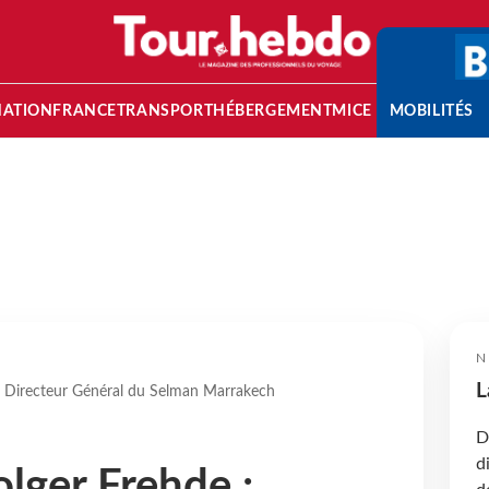
NATION
FRANCE
TRANSPORT
HÉBERGEMENT
MICE
MOBILITÉS
N
L
 Directeur Général du Selman Marrakech
D
d
ger Frehde :