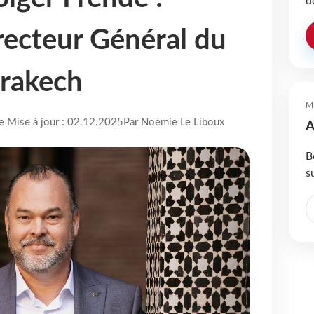
d
ecteur Général du
rakech
M
re Mise à jour : 02.12.2025
Par Noémie Le Liboux
A
B
s