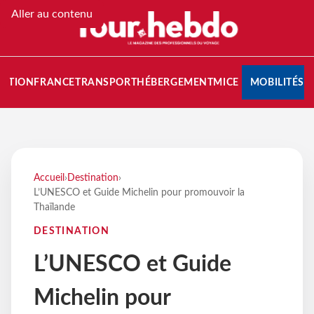
Aller au contenu
NATION
FRANCE
TRANSPORT
HÉBERGEMENT
MICE
MOBILITÉS
Accueil
›
Destination
›
L’UNESCO et Guide Michelin pour promouvoir la
Thaïlande
DESTINATION
L’UNESCO et Guide
Michelin pour