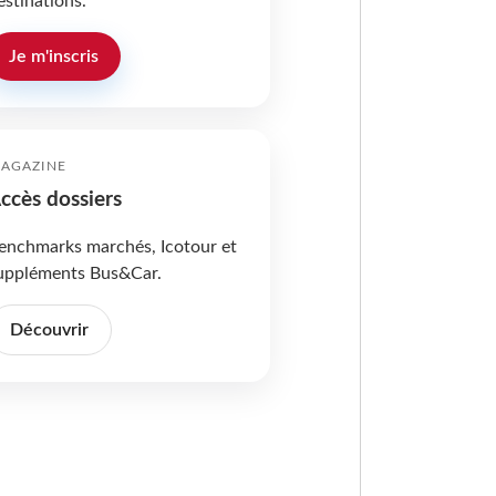
estinations.
Je m'inscris
AGAZINE
ccès dossiers
enchmarks marchés, Icotour et
uppléments Bus&Car.
Découvrir