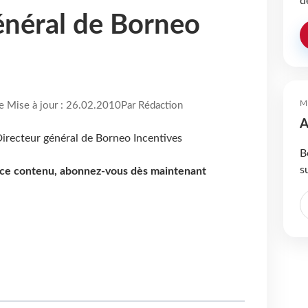
d
énéral de Borneo
M
re Mise à jour : 26.02.2010
Par Rédaction
A
B
s
e ce contenu, abonnez-vous dès maintenant