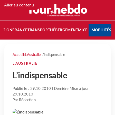
Aller au contenu
NATION
FRANCE
TRANSPORT
HÉBERGEMENT
MICE
MOBILITÉS
Accueil
›
L’Australie
›
L’indispensable
L’AUSTRALIE
L’indispensable
Publié le : 29.10.2010 I Dernière Mise à jour :
29.10.2010
Par Rédaction