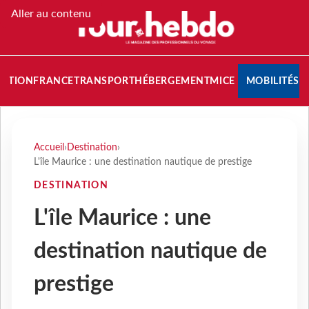
Aller au contenu
NATION
FRANCE
TRANSPORT
HÉBERGEMENT
MICE
MOBILITÉS
Accueil
›
Destination
›
L'île Maurice : une destination nautique de prestige
DESTINATION
L'île Maurice : une
destination nautique de
prestige