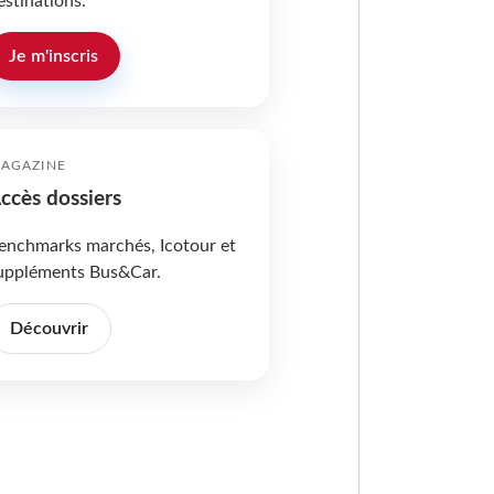
estinations.
Je m'inscris
AGAZINE
ccès dossiers
enchmarks marchés, Icotour et
uppléments Bus&Car.
Découvrir