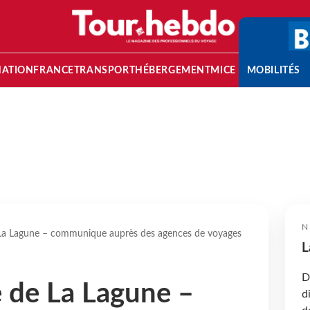
NATION
FRANCE
TRANSPORT
HÉBERGEMENT
MICE
MOBILITÉS
N
 de La Lagune – communique auprès des agences de voyages
L
D
île de La Lagune –
d