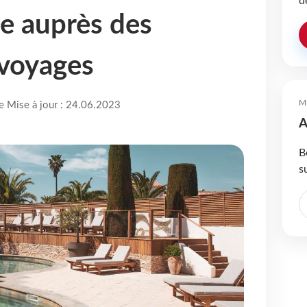
d
 auprès des
 voyages
M
re Mise à jour : 24.06.2023
A
B
s