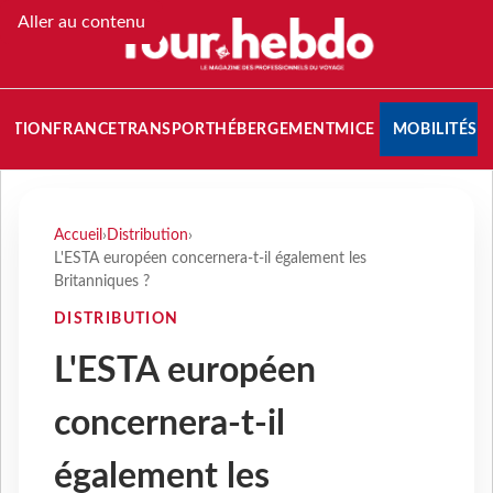
Aller au contenu
NATION
FRANCE
TRANSPORT
HÉBERGEMENT
MICE
MOBILITÉS
Accueil
›
Distribution
›
L'ESTA européen concernera-t-il également les
Britanniques ?
DISTRIBUTION
L'ESTA européen
concernera-t-il
également les