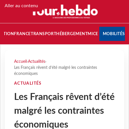
Aller au contenu
NATION
FRANCE
TRANSPORT
HÉBERGEMENT
MICE
MOBILITÉS
Accueil
›
Actualités
›
Les Français rêvent d’été malgré les contraintes
économiques
ACTUALITÉS
Les Français rêvent d’été
malgré les contraintes
économiques