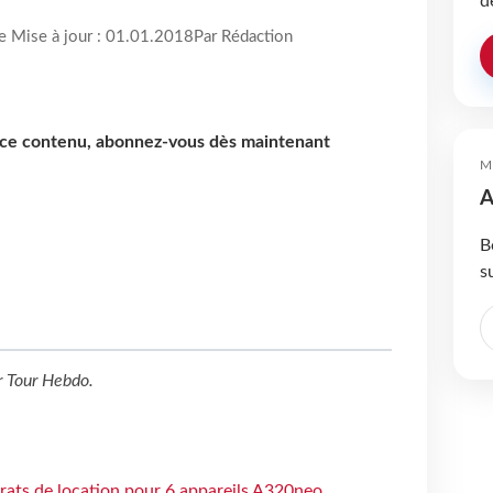
d
re Mise à jour : 01.01.2018
Par Rédaction
e ce contenu, abonnez-vous dès maintenant
M
A
B
s
r
Tour Hebdo
.
trats de location pour 6 appareils A320neo