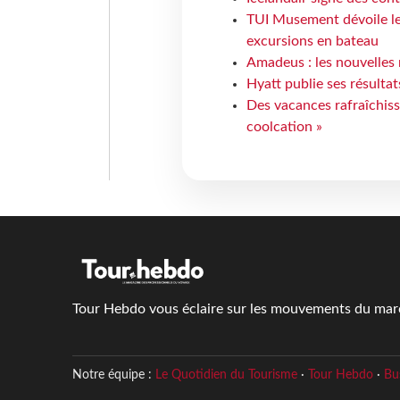
TUI Musement dévoile les
excursions en bateau
Amadeus : les nouvelles 
Hyatt publie ses résulta
Des vacances rafraîchiss
coolcation »
Tour Hebdo vous éclaire sur les mouvements du march
Notre équipe :
Le Quotidien du Tourisme
·
Tour Hebdo
·
Bu