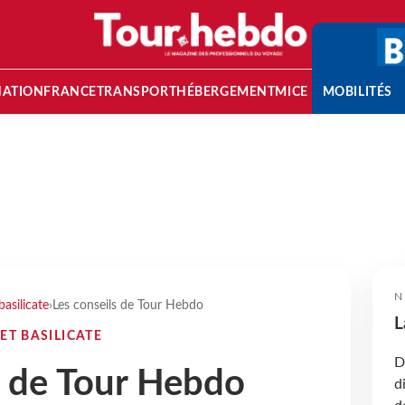
NATION
FRANCE
TRANSPORT
HÉBERGEMENT
MICE
MOBILITÉS
N
basilicate
›
Les conseils de Tour Hebdo
L
ET BASILICATE
D
s de Tour Hebdo
d