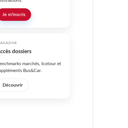
estinations.
Je m'inscris
AGAZINE
ccès dossiers
enchmarks marchés, Icotour et
uppléments Bus&Car.
Découvrir