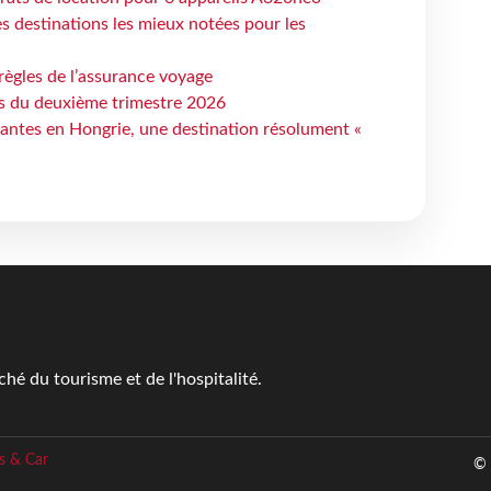
 destinations les mieux notées pour les
règles de l’assurance voyage
ts du deuxième trimestre 2026
antes en Hongrie, une destination résolument «
é du tourisme et de l'hospitalité.
s & Car
© 