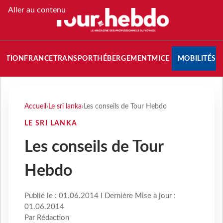
Aller au contenu
NATION
FRANCE
TRANSPORT
HÉBERGEMENT
MICE
MOBILITÉS
Accueil
›
Le sri lanka
›
Les conseils de Tour Hebdo
LE SRI LANKA
Les conseils de Tour
Hebdo
Publié le : 01.06.2014 I Dernière Mise à jour :
01.06.2014
Par Rédaction