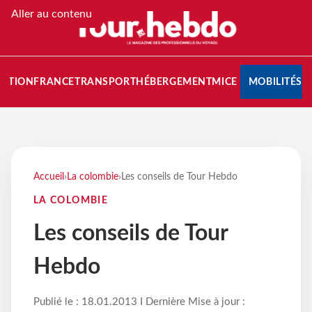
Aller au contenu
NATION
FRANCE
TRANSPORT
HÉBERGEMENT
MICE
MOBILITÉS
Accueil
›
La colombie
›
Les conseils de Tour Hebdo
LA COLOMBIE
Les conseils de Tour
Hebdo
Publié le : 18.01.2013 I Dernière Mise à jour :