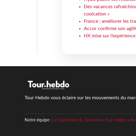
Des vacances rafraîchiss
coolcation »
France : améliorer les tr
Accor confirme son agil
HX mise sur l’expérience
Tour Hebdo vous éclaire sur les mouvements du march
Notre équipe :
Le Quotidien du Tourisme
·
Tour Hebdo
·
Bu