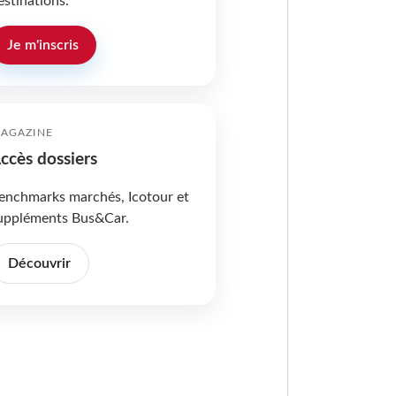
estinations.
Je m'inscris
AGAZINE
ccès dossiers
enchmarks marchés, Icotour et
uppléments Bus&Car.
Découvrir