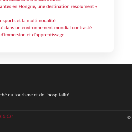
antes en Hongrie, une destination résolument «
ansports et la multimodalité
ité dans un environnement mondial contrasté
 d’immersion et d’apprentissage
é du tourisme et de l'hospitalité.
s & Car
© 