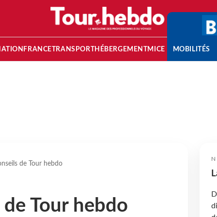
NATION
FRANCE
TRANSPORT
HÉBERGEMENT
MICE
MOBILITÉS
N
onseils de Tour hebdo
L
D
s de Tour hebdo
d