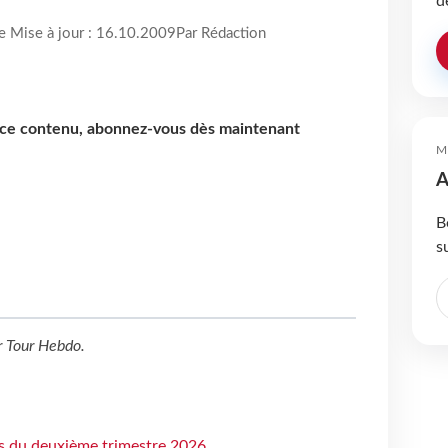
d
re Mise à jour : 16.10.2009
Par Rédaction
e ce contenu, abonnez-vous dès maintenant
M
A
B
s
r
Tour Hebdo
.
ts du deuxième trimestre 2026