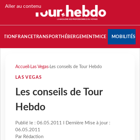
Aller au contenu
NATION
FRANCE
TRANSPORT
HÉBERGEMENT
MICE
MOBILITÉS
Accueil
›
Las Vegas
›
Les conseils de Tour Hebdo
LAS VEGAS
Les conseils de Tour
Hebdo
Publié le : 06.05.2011 I Dernière Mise à jour :
06.05.2011
Par Rédaction