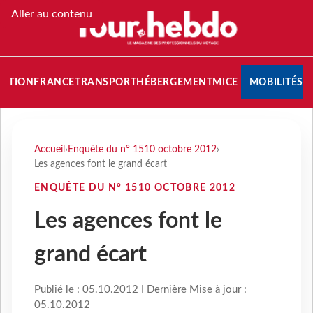
Aller au contenu
NATION
FRANCE
TRANSPORT
HÉBERGEMENT
MICE
MOBILITÉS
Accueil
›
Enquête du n° 1510 octobre 2012
›
Les agences font le grand écart
ENQUÊTE DU N° 1510 OCTOBRE 2012
Les agences font le
grand écart
Publié le : 05.10.2012 I Dernière Mise à jour :
05.10.2012