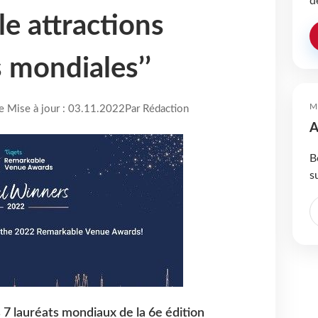
d
le attractions
s mondiales’’
M
re Mise à jour : 03.11.2022
Par Rédaction
A
B
s
 7 lauréats mondiaux de la 6e édition