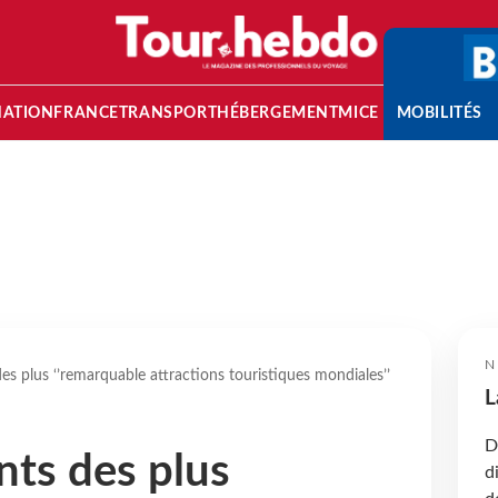
NATION
FRANCE
TRANSPORT
HÉBERGEMENT
MICE
MOBILITÉS
N
es plus ‘’remarquable attractions touristiques mondiales’’
L
D
nts des plus
d