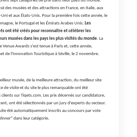
rent sept catégories de prix dans neuf pays du monde.
é des musées et des attractions en France, en Italie, aux
i et aux États-Unis. Pour la première fois cette année, le
magne, le Portugal et les Émirats Arabes Unis.
Les
 ont été créés pour reconnaître et célébrer les
leurs musées dans les pays les plus visités du monde
. La
Venue Awards s'est tenue à Paris et, cette année,
t de l'Innovation Touristique à Séville, le 2 novembre.
illeur musée, de la meilleure attraction, du meilleur site
e de visite et du site le plus remarquable ont été
s clients sur Tiqets.com. Les prix décernés sur candidature,
ovant, ont été sélectionnés par un jury d'experts du secteur.
suite été automatiquement inscrits au concours par vote
Winner" dans leur catégorie.