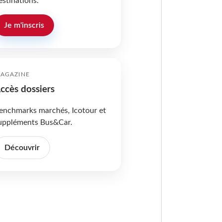
estinations.
Je m'inscris
AGAZINE
ccès dossiers
enchmarks marchés, Icotour et
uppléments Bus&Car.
Découvrir