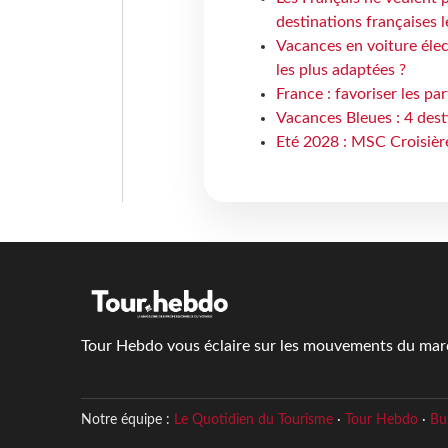
destinations françaises l
Vacances en voiture élect
les plus adaptées ?
France : favoriser les pa
Vacances Bleues : 4 desti
Eté 2028 : MSC Croisière
Tour Hebdo vous éclaire sur les mouvements du march
Notre équipe :
Le Quotidien du Tourisme
·
Tour Hebdo
·
Bu