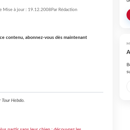
d
re Mise à jour : 19.12.2008
Par Rédaction
e ce contenu, abonnez-vous dès maintenant
M
A
B
s
r
Tour Hebdo
.
lus partir sans leur chien : découvrez les