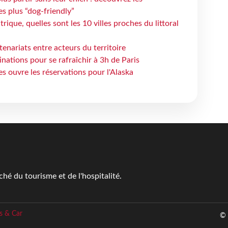
es plus “dog-friendly”
rique, quelles sont les 10 villes proches du littoral
rtenariats entre acteurs du territoire
nations pour se rafraîchir à 3h de Paris
s ouvre les réservations pour l'Alaska
é du tourisme et de l'hospitalité.
s & Car
© 