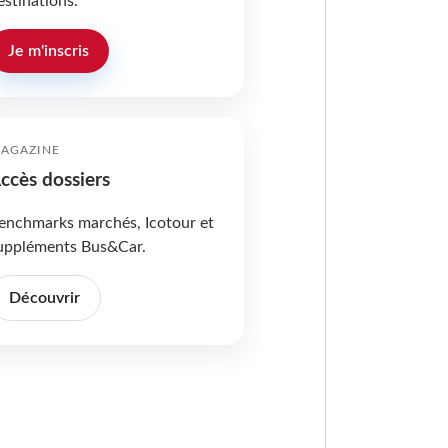
estinations.
Je m'inscris
AGAZINE
ccès dossiers
enchmarks marchés, Icotour et
uppléments Bus&Car.
Découvrir