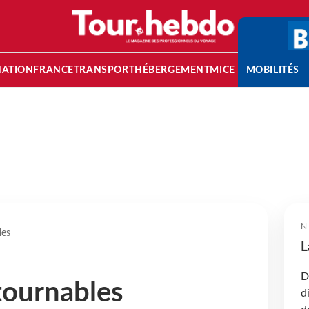
NATION
FRANCE
TRANSPORT
HÉBERGEMENT
MICE
MOBILITÉS
N
les
L
D
tournables
d