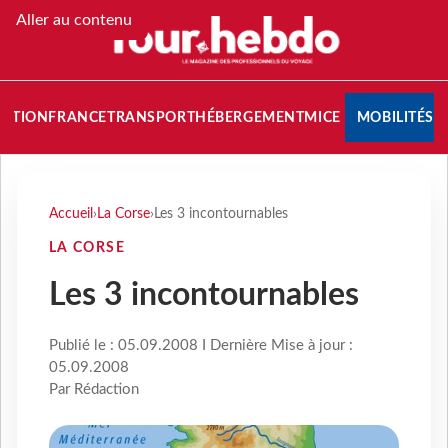
Aller au contenu
NATION
FRANCE
TRANSPORT
HÉBERGEMENT
MICE
MOBILITÉS
Accueil
›
La Corse
›
Les 3 incontournables
LA CORSE
Les 3 incontournables
Publié le : 05.09.2008 I Dernière Mise à jour :
05.09.2008
Par Rédaction