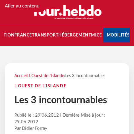
Aller au contenu
NATION
FRANCE
TRANSPORT
HÉBERGEMENT
MICE
MOBILITÉS
Accueil
›
L’Ouest de l’Islande
›
Les 3 incontournables
L’OUEST DE L’ISLANDE
Les 3 incontournables
Publié le : 29.06.2012 I Dernière Mise à jour :
29.06.2012
Par Didier Forray