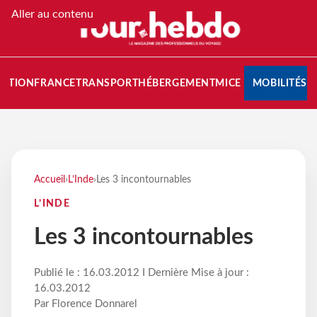
Aller au contenu
NATION
FRANCE
TRANSPORT
HÉBERGEMENT
MICE
MOBILITÉS
Accueil
›
L’Inde
›
Les 3 incontournables
L’INDE
Les 3 incontournables
Publié le : 16.03.2012 I Dernière Mise à jour :
16.03.2012
Par Florence Donnarel