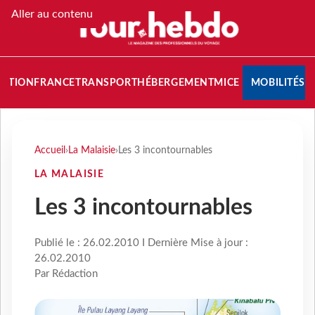
Aller au contenu
NATION
FRANCE
TRANSPORT
HÉBERGEMENT
MICE
MOBILITÉS
Accueil
›
La Malaisie
›
Les 3 incontournables
LA MALAISIE
Les 3 incontournables
Publié le : 26.02.2010 I Dernière Mise à jour :
26.02.2010
Par Rédaction