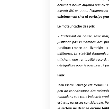
aériens d'inclure aujourd'hui 2% 
bientôt 6% en 2030
. Personne ne 
extrêmement cher et participe gra
Le moteur caché des prix
«
Carburant en baisse, taxe margi
justifient pas la flambée
des pri
juridique France de Flightright. «
différence.
La stabilité économiqu
affichent une rentabilité record.
déséquilibre pour le passager : il p
Faux
Jean-Pierre Sauvage est formel
: 
peu de connaissance des mécanis
Rappelons que cette industrie produ
est vrai, est assez considérable. 
le secteur ne dégage qu'une faib