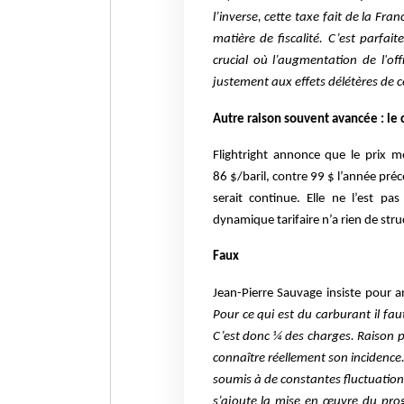
l’inverse, cette taxe
fait de la Fra
matière de fiscalité. C’est par
crucial où l’augmentation de l'of
justement aux effets délétères de ce
Autre raison souvent avancée : le 
Flightright annonce que le
prix m
86 $/baril, contre 99 $ l’année préc
serait continue. Elle ne l’est p
dynamique tarifaire n’a rien de stru
Faux
Jean-Pierre Sauvage insiste pour 
Pour ce qui est du carburant il fau
C’est donc ¼ des charges. Raison po
connaître réellement son incidence. 
soumis à de constantes fluctuation
s’ajoute la mise en œuvre du pr