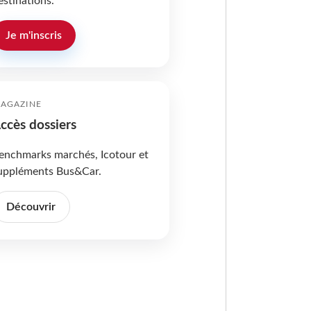
estinations.
Je m'inscris
AGAZINE
ccès dossiers
enchmarks marchés, Icotour et
uppléments Bus&Car.
Découvrir