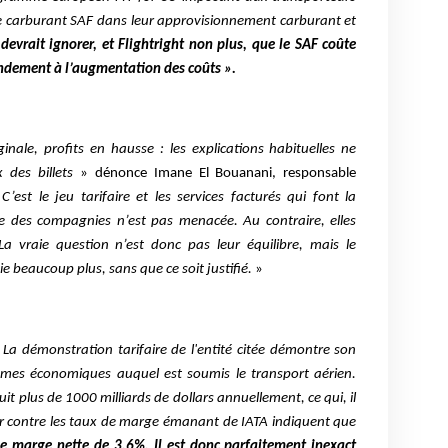
de carburant SAF dans leur approvisionnement carburant et
devrait ignorer, et Flightright non plus, que le SAF coûte
ndement à l’augmentation des coûts ».
nale, profits en hausse : les explications habituelles ne
x des billets
» dénonce Imane El Bouanani, responsable
C’est le jeu tarifaire et les services facturés qui font la
e des compagnies n’est pas menacée. Au contraire, elles
 La vraie question n’est donc pas leur équilibre, mais le
aie beaucoup plus, sans que ce soit justifié.
»
«
La démonstration tarifaire de l'entité citée démontre son
mes économiques auquel est soumis le transport aérien.
it plus de 1000 milliards de dollars annuellement, ce qui, il
Par contre les taux de marge émanant de IATA indiquent que
le marge nette de 3,6%. Il est donc parfaitement inexact