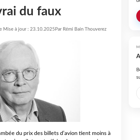
d
vrai du faux
re Mise à jour : 23.10.2025
Par Rémi Bain Thouverez
M
A
B
s
ambée du prix des billets d’avion tient moins à