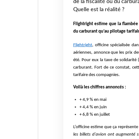
de la fiscalité ou du carbu
Quelle est la réalité ?
Flightright estime que la flambée d
du carburant qu’au pilotage tarifai
Flightright
, officine spécialisée d
aériennes,
annonce que les prix des 
été. Pour eux la taxe de solidarit
carburant. Fort de ce constat, cet
tarifaire des compagnies.
Voilà les chiffres annoncés :
+ 4,9 % en mai
+ 4,4 % en juin
+ 6,8 % en juillet
L’officine estime que ça représent
les billets d’avion ont augmenté s