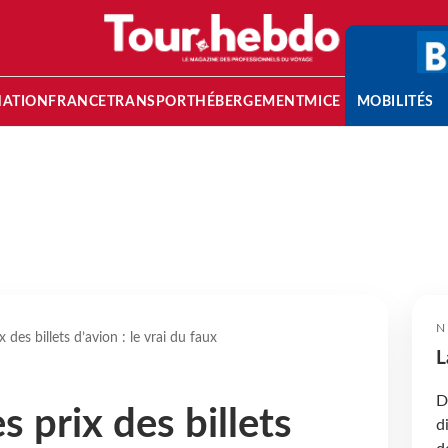
NATION
FRANCE
TRANSPORT
HÉBERGEMENT
MICE
MOBILITÉS
N
x des billets d’avion : le vrai du faux
L
D
s prix des billets
d