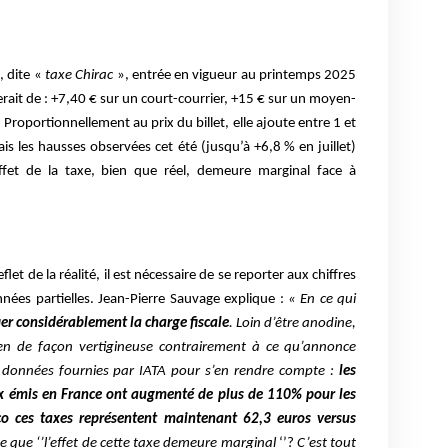
é, dite «
taxe Chirac
», entrée en vigueur au printemps 2025
rait de : +7,40 € sur un court-courrier, +15 € sur un moyen-
. Proportionnellement au prix du billet, elle ajoute entre 1 et
ais les hausses observées cet été (jusqu’à +6,8 % en juillet)
effet de la taxe, bien que réel, demeure marginal face à
flet de la réalité, il est nécessaire de se reporter aux chiffres
nées partielles. Jean-Pierre Sauvage explique :
« En ce qui
fier considérablement la charge fiscale
. Loin d’être anodine,
érien de façon vertigineuse contrairement à ce qu’annonce
les données fournies par IATA pour s’en rendre compte :
les
aux émis en France ont augmenté de plus de 110% pour les
éco ces taxes représentent maintenant 62,3 euros versus
que ‘’l’effet de cette taxe demeure marginal
‘’?
C’est tout