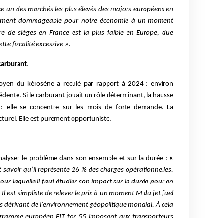
nce un des marchés les plus élevés des majors européens en
faitement dommageable pour notre économie à un moment
fre de sièges en France est la plus faible en Europe, due
tte fiscalité excessive ».
carburant
.
oyen du kérosène a reculé par rapport à 2024 : environ
édente. Si le carburant jouait un rôle déterminant, la hausse
as : elle se concentre sur les mois de forte demande. La
cturel. Elle est purement opportuniste.
analyser le problème dans son ensemble et sur la durée :
«
t savoir qu’il représente 26 % des charges opérationnelles.
ur laquelle il faut étudier son impact sur la durée pour en
Il est simpliste de relever le prix à un moment M du jet fuel
s dérivant de l'environnement géopolitique mondial. À cela
ogramme européen FIT for 55 imposant aux transporteurs