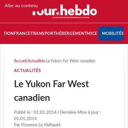
Aller au contenu
NATION
FRANCE
TRANSPORT
HÉBERGEMENT
MICE
MOBILITÉS
Accueil
›
Actualités
›
Le Yukon Far West canadien
ACTUALITÉS
Le Yukon Far West
canadien
Publié le : 01.01.2014 I Dernière Mise à jour :
01.01.2014
Par Florence Le Méhauté