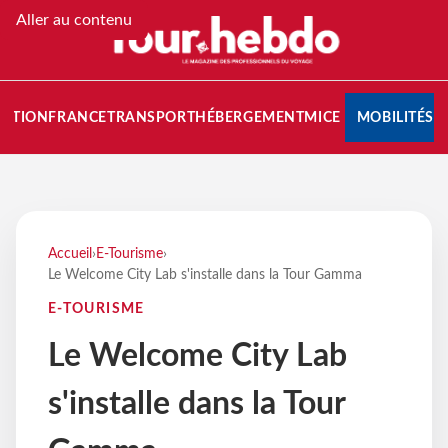
Aller au contenu
NATION
FRANCE
TRANSPORT
HÉBERGEMENT
MICE
MOBILITÉS
Accueil
›
E-Tourisme
›
Le Welcome City Lab s'installe dans la Tour Gamma
E-TOURISME
Le Welcome City Lab
s'installe dans la Tour