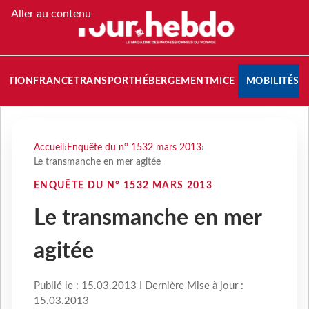
Aller au contenu
NATION
FRANCE
TRANSPORT
HÉBERGEMENT
MICE
MOBILITÉS
Accueil
›
Enquête du n° 1532 mars 2013
›
Le transmanche en mer agitée
ENQUÊTE DU N° 1532 MARS 2013
Le transmanche en mer
agitée
Publié le : 15.03.2013 I Dernière Mise à jour :
15.03.2013