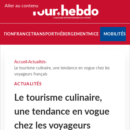
Aller au contenu
NATION
FRANCE
TRANSPORT
HÉBERGEMENT
MICE
MOBILITÉS
Accueil
›
Actualités
›
Le tourisme culinaire, une tendance en vogue chez les
voyageurs français
ACTUALITÉS
Le tourisme culinaire,
une tendance en vogue
chez les voyageurs