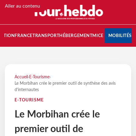
Aller au contenu
NATION
FRANCE
TRANSPORT
HÉBERGEMENT
MICE
MOBILITÉS
Accueil
›
E-Tourisme
›
Le Morbihan crée le premier outil de synthèse des avis
d'internautes
E-TOURISME
Le Morbihan crée le
premier outil de