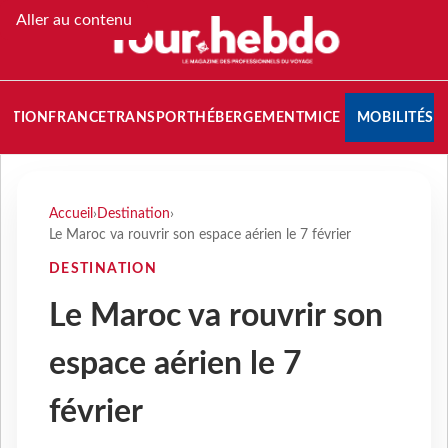
Aller au contenu
NATION
FRANCE
TRANSPORT
HÉBERGEMENT
MICE
MOBILITÉS
Accueil
›
Destination
›
Le Maroc va rouvrir son espace aérien le 7 février
DESTINATION
Le Maroc va rouvrir son
espace aérien le 7
février