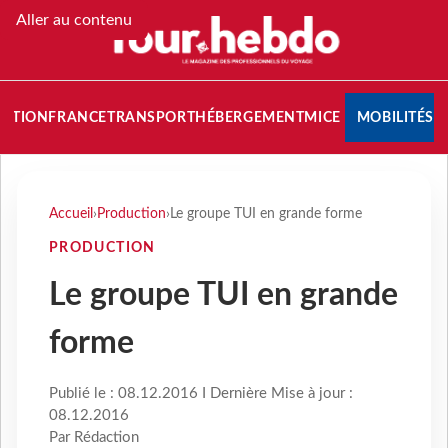
Aller au contenu
NATION
FRANCE
TRANSPORT
HÉBERGEMENT
MICE
MOBILITÉS
Accueil
›
Production
›
Le groupe TUI en grande forme
PRODUCTION
Le groupe TUI en grande
forme
Publié le : 08.12.2016 I Dernière Mise à jour :
08.12.2016
Par Rédaction