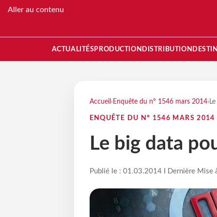
Aller au contenu
ACTUALITÉS
PRODUCTION
DISTRIBUTION
DESTI
Accueil
›
Enquête du n° 1546 mars 2014
›
Le
ENQUÊTE DU N° 1546 MARS 2014
Le big data pou
Publié le : 01.03.2014 I Dernière Mise 