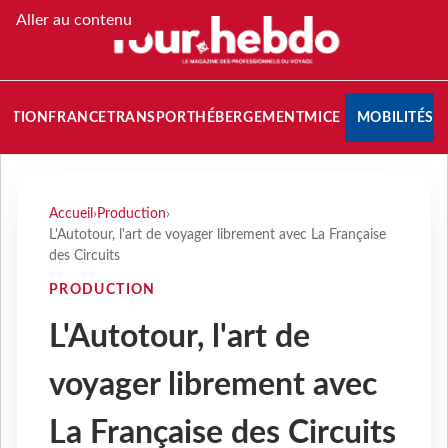
Aller au contenu
NATION
FRANCE
TRANSPORT
HÉBERGEMENT
MICE
MOBILITÉS
Accueil
›
Production
›
L'Autotour, l'art de voyager librement avec La Française
des Circuits
PRODUCTION
L'Autotour, l'art de
voyager librement avec
La Française des Circuits