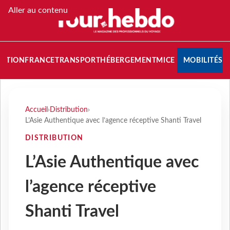
Aller au contenu
NATION
FRANCE
TRANSPORT
HÉBERGEMENT
MICE
MOBILITÉS
Accueil
›
Distribution
›
L’Asie Authentique avec l’agence réceptive Shanti Travel
DISTRIBUTION
L’Asie Authentique avec
l’agence réceptive
Shanti Travel