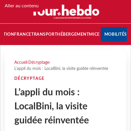
Aller au contenu
NATION
FRANCE
TRANSPORT
HÉBERGEMENT
MICE
MOBILITÉS
Accueil
›
Décryptage
›
L’appli du mois : LocalBini, la visite guidée réinventée
DÉCRYPTAGE
L’appli du mois :
LocalBini, la visite
guidée réinventée