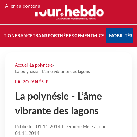
Aller au contenu
NATION
FRANCE
TRANSPORT
HÉBERGEMENT
MICE
MOBILITÉS
Accueil
›
La polynésie
›
La polynésie - L’âme vibrante des lagons
LA POLYNÉSIE
La polynésie - L’âme
vibrante des lagons
Publié le : 01.11.2014 I Dernière Mise à jour :
01.11.2014