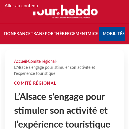
Aller au contenu
NATION
FRANCE
TRANSPORT
HÉBERGEMENT
MICE
MOBILITÉS
Accueil
›
Comité régional
›
L’Alsace s’engage pour stimuler son activité et
l’expérience touristique
COMITÉ RÉGIONAL
L’Alsace s’engage pour
stimuler son activité et
l’expérience touristique