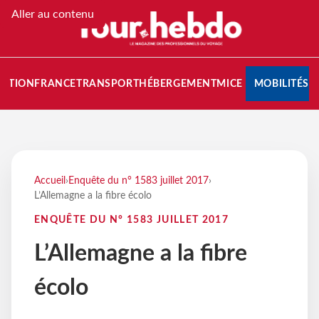
Aller au contenu
NATION
FRANCE
TRANSPORT
HÉBERGEMENT
MICE
MOBILITÉS
Accueil
›
Enquête du n° 1583 juillet 2017
›
L’Allemagne a la fibre écolo
ENQUÊTE DU N° 1583 JUILLET 2017
L’Allemagne a la fibre
écolo