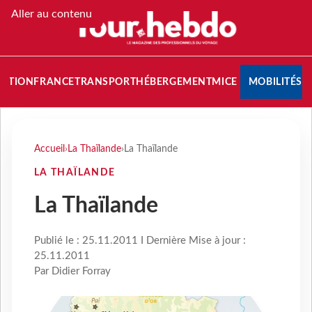
Aller au contenu
NATION
FRANCE
TRANSPORT
HÉBERGEMENT
MICE
MOBILITÉS
Accueil
›
La Thaïlande
›
La Thaïlande
LA THAÏLANDE
La Thaïlande
Publié le : 25.11.2011 I Dernière Mise à jour :
25.11.2011
Par Didier Forray